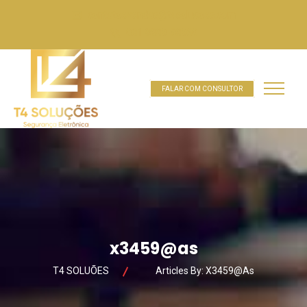
contatoevendas@t4solucoes.com
031 9889-58960
FALAR COM CONSULTOR
x3459@as
T4 SOLUÕES
Articles By: X3459@as