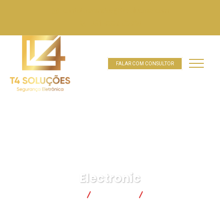
contatoevendas@t4solucoes.com
031 9889-58960
FALAR COM CONSULTOR
Electronic
T4 SOLUÕES
Produtos
Electronic