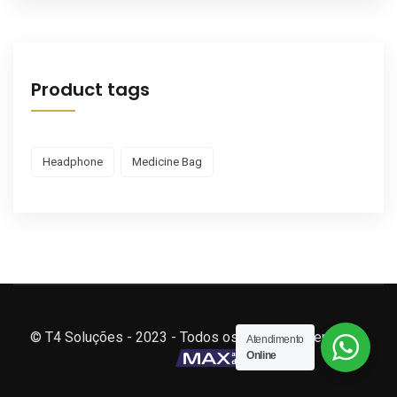
Product tags
Headphone
Medicine Bag
© T4 Soluções - 2023 - Todos os direitos reservados.
Atendimento
Online